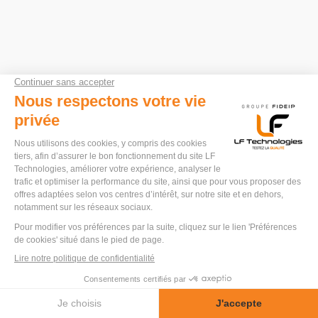
LIFE15091M
BANC D’ENDURANCE
POUR DEUX ROBINETS À
OUVERTURE ET
FERMETURE
ÉLECTRONIQUES