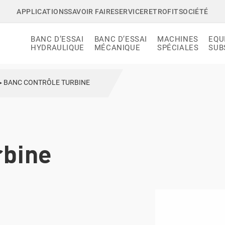
APPLICATIONS
SAVOIR FAIRE
SERVICE
RETROFIT
SOCIÉTÉ
BANC D’ESSAI
BANC D’ESSAI
MACHINES
EQU
HYDRAULIQUE
MÉCANIQUE
SPÉCIALES
SUB
▸
BANC CONTRÔLE TURBINE
rbine