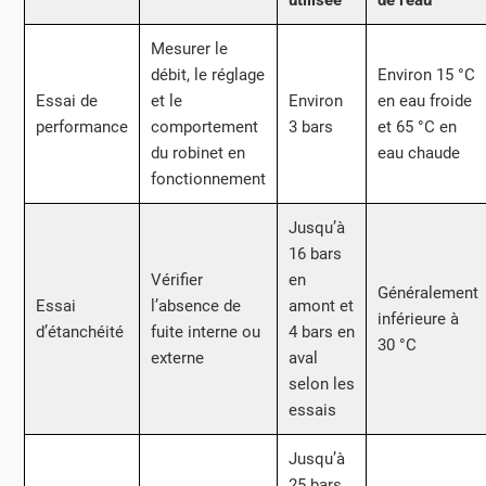
Mesurer le
débit, le réglage
Environ 15 °C
Essai de
et le
Environ
en eau froide
performance
comportement
3 bars
et 65 °C en
du robinet en
eau chaude
fonctionnement
Jusqu’à
16 bars
Vérifier
en
Généralement
Essai
l’absence de
amont et
inférieure à
d’étanchéité
fuite interne ou
4 bars en
30 °C
externe
aval
selon les
essais
Jusqu’à
25 bars