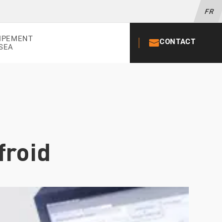
FR
IPEMENT
CONTACT
+33 02 52
SEA
froid