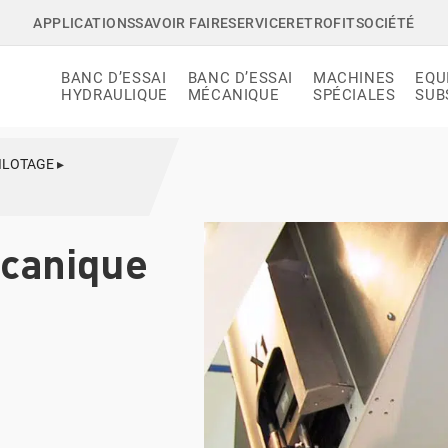
APPLICATIONS
SAVOIR FAIRE
SERVICE
RETROFIT
SOCIÉTÉ
BANC D’ESSAI
BANC D’ESSAI
MACHINES
EQU
HYDRAULIQUE
MÉCANIQUE
SPÉCIALES
SUB
ILOTAGE
▸
canique