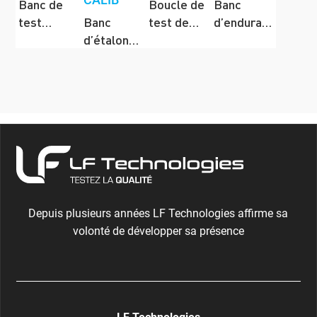
Banc de
Boucle de
Banc
test
Banc
test de
d’endurance
d’étanchéité
d’étalonnage
vannes en
pour
en air de
pour
pression
Robinets
vannes
débitmètres
et chocs
à
thermiques
tournants
sphériques
(RTS)
Depuis plusieurs années LF Technologies affirme sa
volonté de développer sa présence